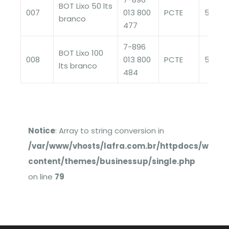
BOT Lixo 50 lts
007
013 800
PCTE
50
branco
477
7-896
BOT Lixo 100
008
013 800
PCTE
50
lts branco
484
Notice
: Array to string conversion in
/var/www/vhosts/lafra.com.br/httpdocs/wp-
content/themes/businessup/single.php
on line
79