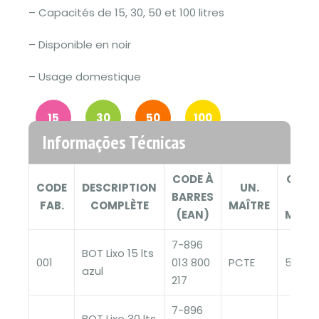
– Capacités de 15, 30, 50 et 100 litres
– Disponible en noir
– Usage domestique
15
30
50
100
Informações Técnicas
CODE À
QTÉ U
CODE
DESCRIPTION
UN.
BARRES
EMB
FAB.
COMPLÈTE
MAÎTRE
(EAN)
MAST
7-896
BOT Lixo 15 lts
001
013 800
PCTE
50
azul
217
7-896
BOT Lixo 30 lts